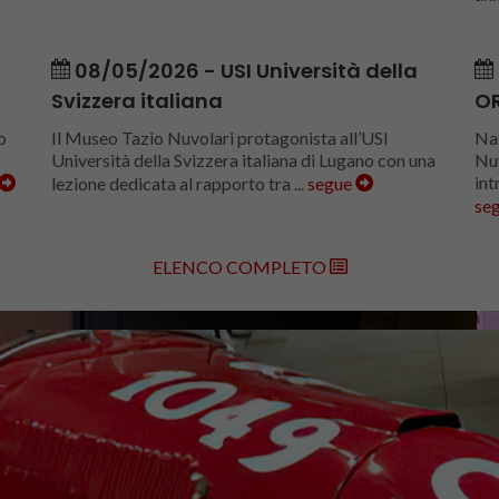
08/05/2026 - USI Università della
Svizzera italiana
OR
o
Il Museo Tazio Nuvolari protagonista all’USI
Nas
Università della Svizzera italiana di Lugano con una
Nuv
int
lezione dedicata al rapporto tra ...
segue
se
ELENCO COMPLETO