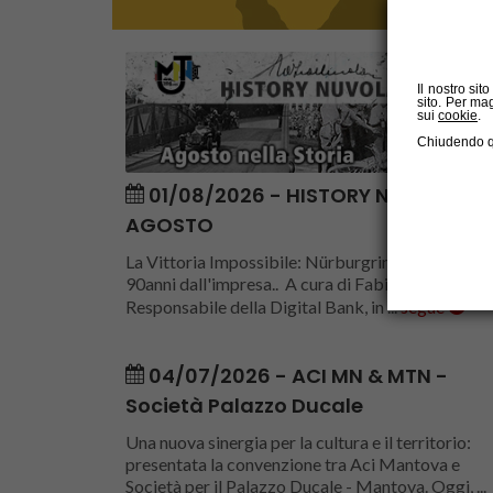
Il nostro sit
sito. Per ma
sui
cookie
.
Chiudendo que
01/08/2026 - HISTORY NUVOLARI -
AGOSTO
La Vittoria Impossibile: Nürburgring, 1935 - a
90anni dall'impresa.. A cura di Fabio Castagna,
Responsabile della Digital Bank, in ...
segue
04/07/2026 - ACI MN & MTN -
Società Palazzo Ducale
Una nuova sinergia per la cultura e il territorio:
presentata la convenzione tra Aci Mantova e
Società per il Palazzo Ducale - Mantova. Oggi, ...