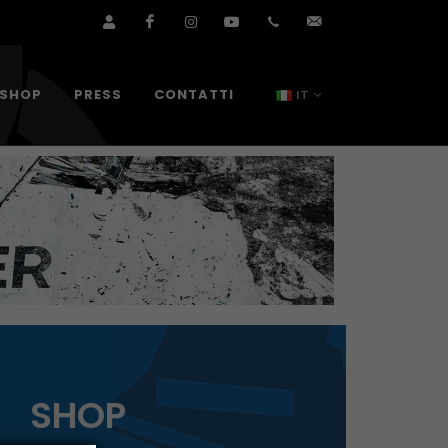
Area Utente Shop
Facebook
Instagram
YouTube
+39.0376.894391
info@tazionuvolar
SHOP
PRESS
CONTATTI
IT
SHOP