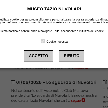
MUSEO TAZIO NUVOLARI
o utilizza cookie per gestire, migliorare e personalizzare la vostra esperienza di n
ggiori informazioni su come utilizziamo i cookie e su come rimuoverli, consulti la no
sta notifica o continuando a navigare il sito, acconsente all'utilizzo dei cookie.
06/08/2026 - 73° Anniversario della
Cookie necessari
scomparsa di Tazio Nuvolari
Le 
emo
ACCETTO
RIFIUTO
Aci Mantova Giuseppe Pottocar ricordano la
pro
Commemorazione ufficiale in onore del
se
“Mantovano Volante”, in programma ...
segue
01/06/2026 - Lo sguardo di Nuvolari
– 
Nel centenario dell’ Automobile Club Mantova
prende vita “Lo sguardo di Nuvolari, la nuova mostra
Il 
dedicata a Tazio Nuvolari che sarà ...
segue
Arr
ann