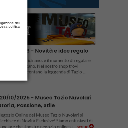
avigazione del
stra politica
02/01/2026 - Novità e idee regalo
Festività si avvicinano: è il momento di regalare
zioni che restano. Nel nostro shop trovi
poste che raccontano la leggenda di Tazio ...
gue
20/10/2025 - Museo Tazio Nuvolari
Storia, Passione, Stile
Negozio Online del Museo Tazio Nuvolari si
icchisce di Novità Esclusive! Siamo entusiasti di
unciare che il nostro negozio online si ...
segue